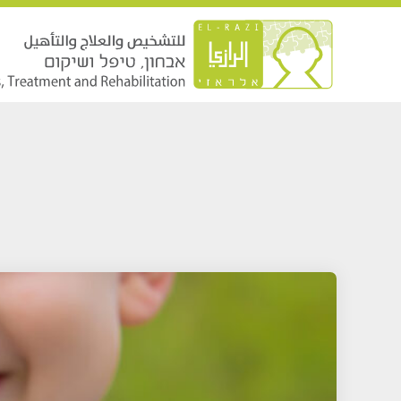
خطي
لى
لمحتوى