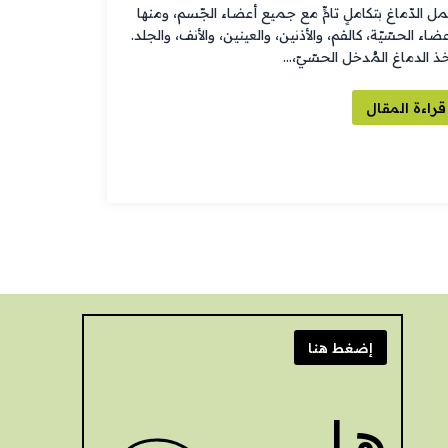
ل الدّماغ بتكاملٍ تامٍّ مع جميع أعضاء الجّسم، ومنها
عضاء الحسّيّة، كالفم، والأذنين، والعينين، والأنف، والجلد.
خذ الدماغ المُدخل الحسّيّ،…
قراءة المقال
إضغط هنا
هــل