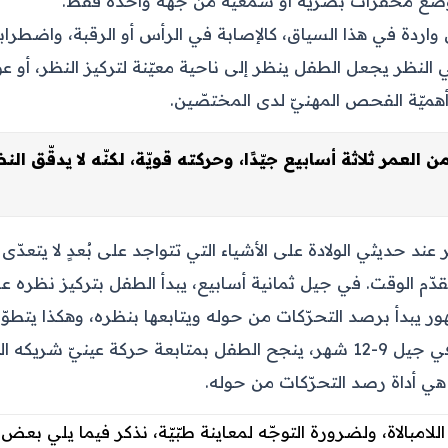
 وضع محفّزات بصريّة أو سمعيّة من جهة واحدة فقط.
اردة في هذا السياق، كالإصابة في الرأس أو الرقبة، واضطراب
 النظر يجعل الطفل ينظر إلى ناحية معيّنة لتركيز النظر، أو ع
هميّة الفحص المهنيّ لدى المختصّين.
 العمر ثلاثة أسابيع جيّدًا، وحركته قويّة، لكنّه لا يدقّق الن
عند حديثي الولادة على الأشياء التي تتواجد على بُعدٍ لا يتعد
قدّم الوقت. في جيل ثمانية أسابيع، يبدأ الطفل بتركيز نظره ع
ر يبدأ برصد التحرّكات من حوله ويتابعها بنظره، وهكذا يتطوّر
البصريّ تدريجيًّا. في جيل 9-12 شهر، ينجح الطفل بمتابعة حركة عينيّ شر
هي أداة رصد التحرّكات من حوله.
للامبالاة، ولضرورة التوجّه لمعاينة طبّيّة، نذكر فيما يلي بعض 