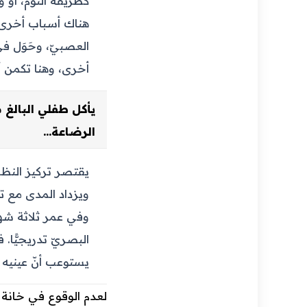
كطريقة النوم، أو
هناك أسباب أخرى و
العصبيّ، وحَوَل في
أخرى، وهنا تكمن أ
يأكل طفلي البالغ من
الرضاعة...
يقتصر تركيز النظر 
ويزداد المدى مع ت
وفي عمر ثلاثة شهو
يستوعب أنّ عينيه 
لعدم الوقوع في خانة ا