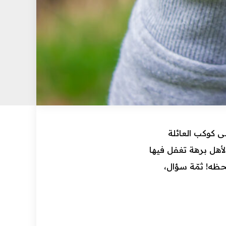
ى كوكب العائلة
لأهل برهة تغفل فيها
لحظه! ثمّة سؤال،