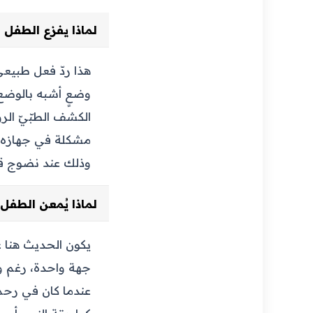
لماذا يفزع الطفل 
هذا ردّ فعل طبيعي
وضعٍ أشبه بالوضع ا
الكشف الطبّيّ الرو
مشكلة في جهازه ال
وذلك عند نضوج قدر
لماذا يُمعن الطفل
جهة واحدة، رغم وج
عندما كان في رحم 