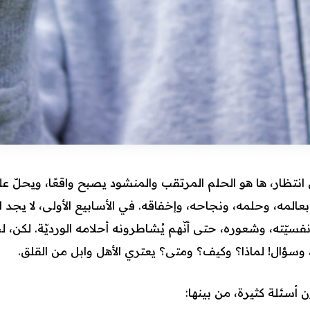
انتظار، ها هو الحلم المرتقب والمنشود يصبح واقعًا، ويحلّ عل
المه، وحلمه، ونجاحه، وإخفاقه. في الأسابيع الأولى، لا يجد ا
فسيّته، وشعوره، حتى أنّهم يُشاطرونه أحلامه الورديّة. لكن، 
وسؤال! لماذا؟ وكيف؟ ومتى؟ يعتري الأهل وابل من القلق.
ن أسئلة كثيرة، من بينها: