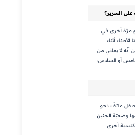
 على السرير؟
م مرّة أخرى في
لأطبّاء أثناء
 أنّه لا يعاني من
لخامس أو السادس،
 نجد غالبًا أنّ رأس الطفل ملتفّ نحو
ها وضعيّة الجنين
مكتسبة أخرى