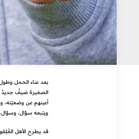
بعد عناء الحمل وطول 
الصغيرة ضيفٌ جديدٌ بع
أعينهم عن وضعيّته، ون
ويتبعه سؤال، وسؤال، 
قد يطرح الأهل القَلِقو