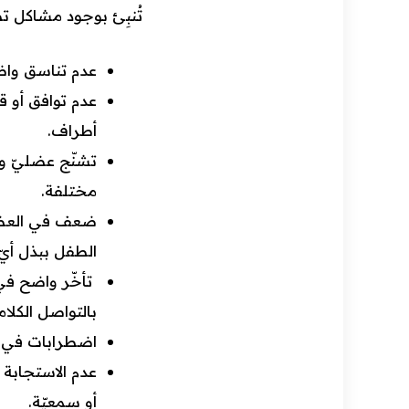
تُنبِئ بوجود مشاكل تطو
عدم تناسق واض
عدم توافق أو قل
أطراف.
تشنّج عضليّ و
مختلفة.
ضعف في العضلا
الطفل ببذل أي
تأخّر واضح في ا
بالتواصل الكلام
اضطرابات في ا
عدم الاستجابة ل
أو سمعيّة.