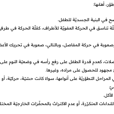
ّر، أهمّها:
ح في البنية الجسديّة للطفل.
ّة تناسق في الحركة العفويّة للأطراف، كقلّة الحركة في طرفٍ م
صعوبة في حركة المفاصل، وبالتالي، صعوبة في تحريك الأعضا
ت، كعدم قدرة الطفل على رفع رأسه في وضعيّة النوم على ا
ّ مجهود للحصول على مراده، وغيرها.
لمراحل التطوّريّة على أنواعها، سواءً كانت حسّيّة، حركيّة، أو ك
يّ
لأكل.
لنداءات المتكرّرة، أو عدم الاكتراث بالمحفّزات الخارجيّة المخت