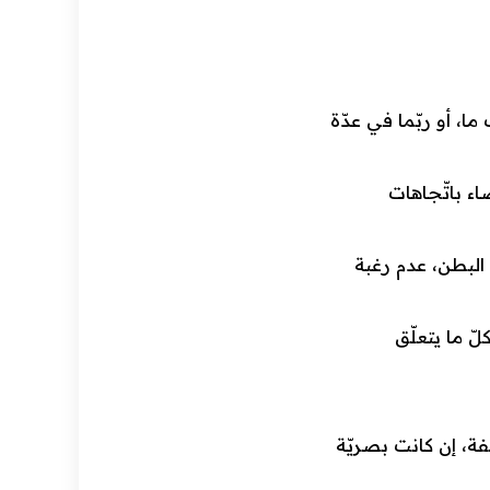
ا، أو ربّما في عدّة
ء باتّجاهات
لبطن، عدم رغبة
لّ ما يتعلّق
لفة، إن كانت بصريّة