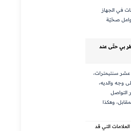
ات في الجهاز
وامل صحّيّة
ظر بي حتّى عند
ّى عشر سنتيمترات،
لى وجه والديه،
 التواصل
يكه المقابل، وهكذا
العلامات التي قد