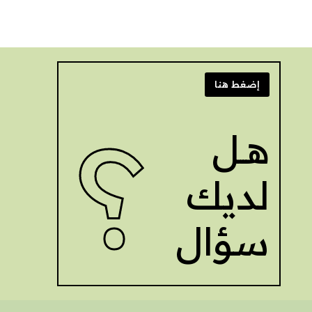
إضغط هنا
?
هــل
لديك
سؤال