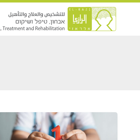
خطي
لى
لمحتوى
التدخّل
المُبكر
وأهميّته
في
الطفولة